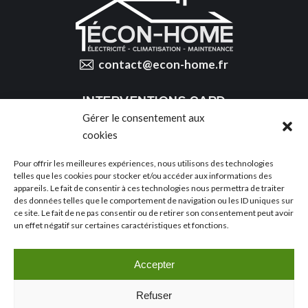
contact@econ-home.fr
INTERVENTIONS GARD
Gérer le consentement aux
06.48.05.96.50
cookies
Pour offrir les meilleures expériences, nous utilisons des technologies
INTERVENTIONS HÉRAULT
telles que les cookies pour stocker et/ou accéder aux informations des
appareils. Le fait de consentir à ces technologies nous permettra de traiter
des données telles que le comportement de navigation ou les ID uniques sur
06.16.78.36.92
ce site. Le fait de ne pas consentir ou de retirer son consentement peut avoir
un effet négatif sur certaines caractéristiques et fonctions.
SUIVEZ-NOUS SUR
Accepter
Refuser